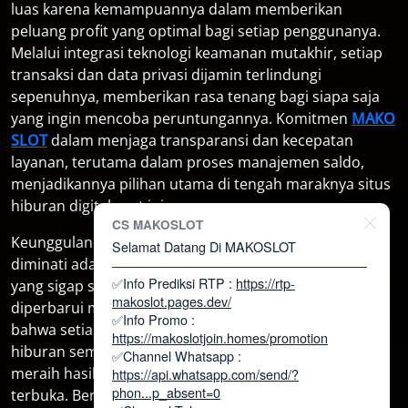
luas karena kemampuannya dalam memberikan
peluang profit yang optimal bagi setiap penggunanya.
Melalui integrasi teknologi keamanan mutakhir, setiap
transaksi dan data privasi dijamin terlindungi
sepenuhnya, memberikan rasa tenang bagi siapa saja
yang ingin mencoba peruntungannya. Komitmen
MAKO
SLOT
dalam menjaga transparansi dan kecepatan
layanan, terutama dalam proses manajemen saldo,
menjadikannya pilihan utama di tengah maraknya situs
hiburan digital saat ini.
CS MAKOSLOT
Keunggulan lain yang membuat platform ini begitu
Selamat Datang Di MAKOSLOT
diminati adalah adanya dukungan layanan pelanggan
――――――――――――――――――――
✅Info Prediksi RTP :
https://rtp-
yang sigap serta berbagai inovasi fitur yang selalu
makoslot.pages.dev/
diperbarui mengikuti tren global. Hal ini memastikan
✅Info Promo :
bahwa setiap pemain tidak hanya mendapatkan
https://makoslotjoin.homes/promotion
hiburan semata, tetapi juga kesempatan nyata untuk
✅Channel Whatsapp :
meraih hasil maksimal melalui sistem yang adil dan
https://api.whatsapp.com/send/?
phon...p_absent=0
terbuka. Bergabung dengan link resmi ini berarti Anda