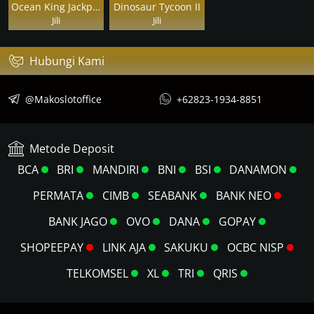
Ocean King Jackpot
Dinosaur Tycoon II
Jili
Jili
Hubungi Kami
@Makoslotoffice
+62823-1934-8851
Metode Deposit
BCA
BRI
MANDIRI
BNI
BSI
DANAMON
PERMATA
CIMB
SEABANK
BANK NEO
BANK JAGO
OVO
DANA
GOPAY
SHOPEEPAY
LINK AJA
SAKUKU
OCBC NISP
TELKOMSEL
XL
TRI
QRIS