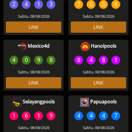
2
4
1
3
7
6
5
6
Sabtu, 08/08/2026
Sabtu, 08/08/2026
LINK
LINK
Mexico4d
Hanoipools
4
0
9
8
8
4
8
1
Sabtu, 08/08/2026
Sabtu, 08/08/2026
LINK
LINK
Selayangpools
Papuapools
1
6
1
9
4
4
4
7
Sabtu, 08/08/2026
Sabtu, 08/08/2026