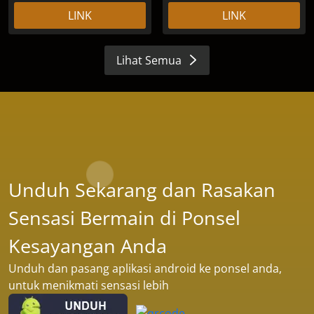
LINK
LINK
Lihat Semua
Unduh Sekarang dan Rasakan
Sensasi Bermain di Ponsel
Kesayangan Anda
Unduh dan pasang aplikasi android ke ponsel anda,
untuk menikmati sensasi lebih