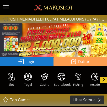
EPOSIT MENJADI LEBIH CEPAT MELALUI QRIS (OYPAY), QRIS 
Sebelumnya
Beri
Login
Daftar
Slot
Togel
Casino
Sportsbook
Fishing
Arcade
Lihat Semua
Top Games