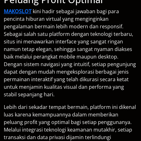
MAKOSLOT
kini hadir sebagai jawaban bagi para
pencinta hiburan virtual yang menginginkan
pengalaman bermain lebih modern dan responsif.
Sebagai salah satu platform dengan teknologi terbaru,
situs ini menawarkan interface yang sangat ringan
namun tetap elegan, sehingga sangat nyaman diakses
baik melalui perangkat mobile maupun desktop.
Dengan sistem navigasi yang intuitif, setiap pengunjung
dapat dengan mudah mengeksplorasi berbagai jenis
permainan interaktif yang telah dikurasi secara ketat
untuk menjamin kualitas visual dan performa yang
stabil sepanjang hari.
Lebih dari sekadar tempat bermain, platform ini dikenal
luas karena kemampuannya dalam memberikan
peluang profit yang optimal bagi setiap penggunanya.
Melalui integrasi teknologi keamanan mutakhir, setiap
transaksi dan data privasi dijamin terlindungi