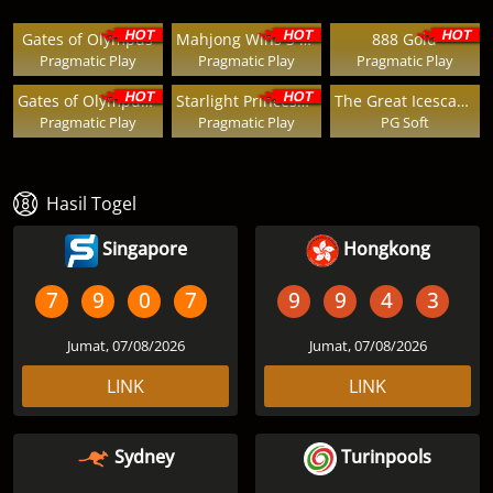
Gates of Olympus
Mahjong Wins 3 – Black Scatter
888 Gold
Pragmatic Play
Pragmatic Play
Pragmatic Play
Gates of Olympus 1000
Starlight Princess 1000
The Great Icescape
Pragmatic Play
Pragmatic Play
PG Soft
Hasil Togel
Singapore
Hongkong
7
9
0
7
9
9
4
3
Jumat, 07/08/2026
Jumat, 07/08/2026
LINK
LINK
Sydney
Turinpools